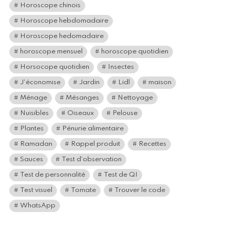
Horoscope chinois
Horoscope hebdomadaire
Horoscope hedomadaire
horoscope mensuel
horoscope quotidien
Horsocope quotidien
Insectes
J'économise
Jardin
Lidl
maison
Ménage
Mésanges
Nettoyage
Nuisibles
Oiseaux
Pelouse
Plantes
Pénurie alimentaire
Ramadan
Rappel produit
Recettes
Sauces
Test d'observation
Test de personnalité
Test de QI
Test visuel
Tomate
Trouver le code
WhatsApp