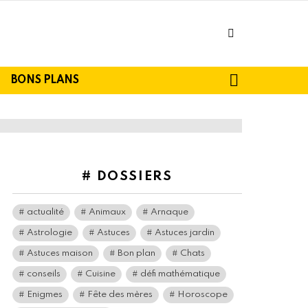
facebook
SEARCH
BONS PLANS
# DOSSIERS
actualité
Animaux
Arnaque
Astrologie
Astuces
Astuces jardin
Astuces maison
Bon plan
Chats
conseils
Cuisine
défi mathématique
Enigmes
Fête des mères
Horoscope