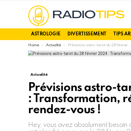
ASTROLOGIE
DIVERTISSEMENT
TIPS A
You are here:
Home
Actualité
Prévisions astro-tarot du 28 février 2024 : Transformation, réalisation et amour au rendez-vous !
Actualité
Prévisions astro-ta
: Transformation, r
rendez-vous !
Hey, vous avez absolument besoin de 