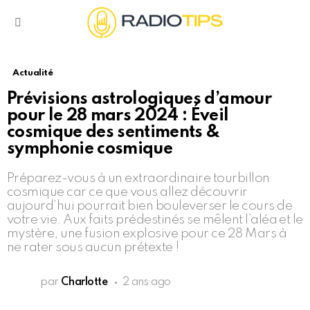
Menu
Actualité
Prévisions astrologiques d’amour
pour le 28 mars 2024 : Éveil
cosmique des sentiments &
symphonie cosmique
Préparez-vous à un extraordinaire tourbillon
cosmique car ce que vous allez découvrir
aujourd’hui pourrait bien bouleverser le cours de
votre vie. Aux faits prédestinés se mêlent l’aléa et le
mystère, une fusion explosive pour ce 28 Mars à
ne rater sous aucun prétexte !
par
Charlotte
2 ans ago