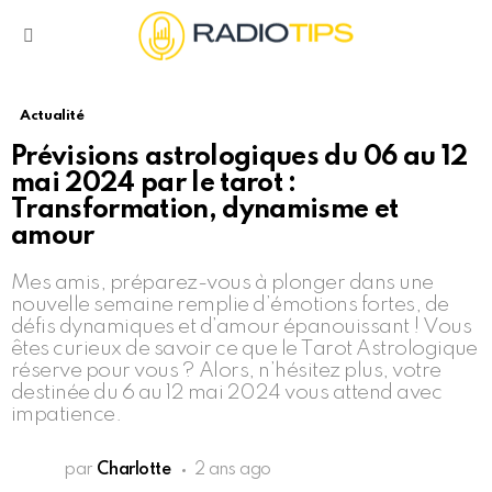
Menu
Actualité
Prévisions astrologiques du 06 au 12
mai 2024 par le tarot :
Transformation, dynamisme et
amour
Mes amis, préparez-vous à plonger dans une
nouvelle semaine remplie d’émotions fortes, de
défis dynamiques et d’amour épanouissant ! Vous
êtes curieux de savoir ce que le Tarot Astrologique
réserve pour vous ? Alors, n’hésitez plus, votre
destinée du 6 au 12 mai 2024 vous attend avec
impatience.
par
Charlotte
2 ans ago