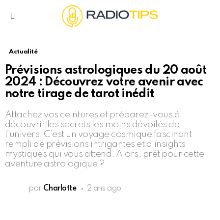
Menu
Actualité
Prévisions astrologiques du 20 août
2024 : Découvrez votre avenir avec
notre tirage de tarot inédit
Attachez vos ceintures et préparez-vous à
découvrir les secrets les moins dévoilés de
l’univers. C’est un voyage cosmique fascinant
rempli de prévisions intrigantes et d’insights
mystiques qui vous attend. Alors, prêt pour cette
aventure astrologique ?
par
Charlotte
2 ans ago