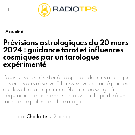
Menu
Actualité
Prévisions astrologiques du 20 mars
2024 : guidance tarot et influences
cosmiques par un tarologue
expérimenté
Pouvez-vous résister à l’appel de découvrir ce que
l’avenir vous réserve ? Laissez-vous guidé par les
étoiles et le tarot pour célébrer le passage à
l’équinoxe de printemps en ouvrant la porte à un
monde de potentiel et de magie.
par
Charlotte
2 ans ago