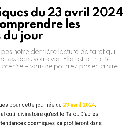
iques du 23 avril 2024
 comprendre les
 du jour
pas notre dernière lecture de tarot qui
oses dans votre vie. Elle est attirante,
 précise – vous ne pourrez pas en croire
ues pour cette journée du
23 avril 2024
,
 outil divinatoire qu’est le Tarot. D’après
es tendances cosmiques se profileront dans