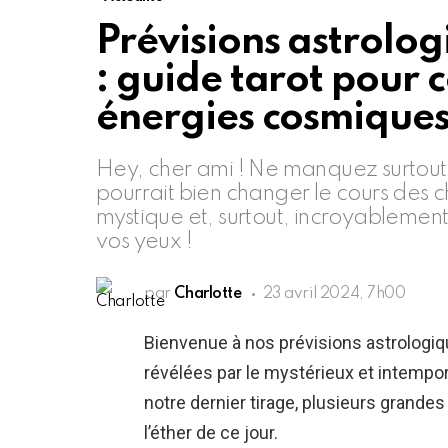
Prévisions astrolog
: guide tarot pour
énergies cosmiques
Hey, cher ami ! Ne manquez surtout 
pourrait bien changer le cours des ch
mystique et, surtout, incroyablement
vos yeux !
par
Charlotte
23 avril 2024, 7h00
Bienvenue à nos prévisions astrologiq
révélées par le mystérieux et intemporel
notre dernier tirage, plusieurs grand
l’éther de ce jour.