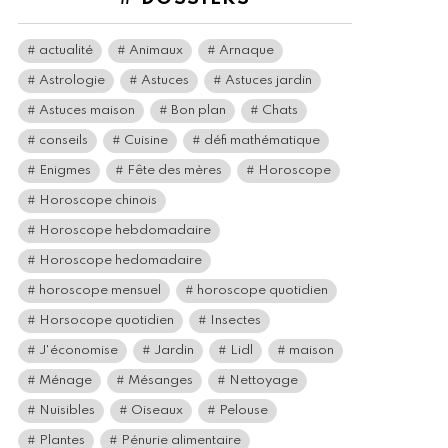
actualité
Animaux
Arnaque
Astrologie
Astuces
Astuces jardin
Astuces maison
Bon plan
Chats
conseils
Cuisine
défi mathématique
Enigmes
Fête des mères
Horoscope
Horoscope chinois
Horoscope hebdomadaire
Horoscope hedomadaire
horoscope mensuel
horoscope quotidien
Horsocope quotidien
Insectes
J'économise
Jardin
Lidl
maison
Ménage
Mésanges
Nettoyage
Nuisibles
Oiseaux
Pelouse
Plantes
Pénurie alimentaire