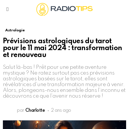
Menu
Astrologie
Prévisions astrologiques du tarot
pour le 11 mai 2024 : transformation
et renouveau
Salut là-bas ! Prêt pour une petite aventure
mystique ? Ne ratez surtout pas ces prévisions
astrologiques basées sur le tarot, elles sont
révélatrices d’une transformation majeure à venir.
Alors, plongeons-nous ensemble dans l’inconnu et
découvrons ce que l’avenir nous réserve !
par
Charlotte
2 ans ago