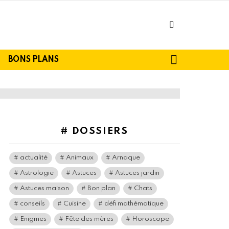
facebook
SEARCH
BONS PLANS
# DOSSIERS
actualité
Animaux
Arnaque
Astrologie
Astuces
Astuces jardin
Astuces maison
Bon plan
Chats
conseils
Cuisine
défi mathématique
Enigmes
Fête des mères
Horoscope