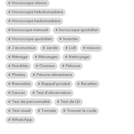
Horoscope chinois
Horoscope hebdomadaire
Horoscope hedomadaire
horoscope mensuel
horoscope quotidien
Horsocope quotidien
Insectes
J'économise
Jardin
Lidl
maison
Ménage
Mésanges
Nettoyage
Nuisibles
Oiseaux
Pelouse
Plantes
Pénurie alimentaire
Ramadan
Rappel produit
Recettes
Sauces
Test d'observation
Test de personnalité
Test de QI
Test visuel
Tomate
Trouver le code
WhatsApp