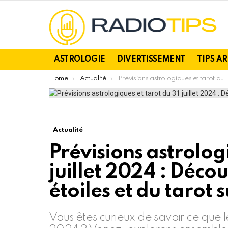
ASTROLOGIE
DIVERTISSEMENT
TIPS A
You are here:
Home
Actualité
Prévisions astrologiques et tarot du 31 juillet 2024 : Découvrez les influences des étoiles et du tarot sur votre quotidien
Actualité
Prévisions astrolog
juillet 2024 : Décou
étoiles et du tarot 
Vous êtes curieux de savoir ce que les