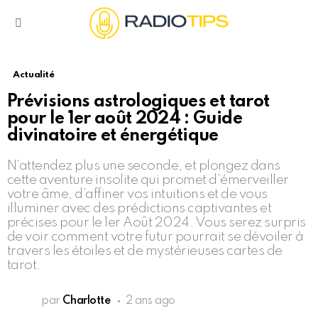
Menu
Actualité
Prévisions astrologiques et tarot
pour le 1er août 2024 : Guide
divinatoire et énergétique
N’attendez plus une seconde, et plongez dans
cette aventure insolite qui promet d’émerveiller
votre âme, d’affiner vos intuitions et de vous
illuminer avec des prédictions captivantes et
précises pour le 1er Août 2024. Vous serez surpris
de voir comment votre futur pourrait se dévoiler à
travers les étoiles et de mystérieuses cartes de
tarot.
par
Charlotte
2 ans ago