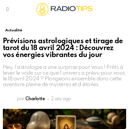
Menu
Actualité
Prévisions astrologiques et tirage de
tarot du 18 avril 2024 : Découvrez
vos énergies vibrantes du jour
Hey, l’astrologie a une surprise pour vous ! Prêts à
lever le voile sur ce que l’univers a prévu pour vous
le 18 avril 2024 ? Plongeons ensemble dans cette
aventure pleine de mystères et d’étoiles.
par
Charlotte
2 ans ago