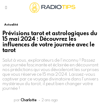
Menu
Actualité
Prévisions tarot et astrologiques du
15 mai 2024 : Découvrez les
influences de votre journée avec le
tarot
Salut à vous, explorateurs de l’inconnu ! Passez
une journée fascinante et éclairée en découvrant
nos prédictions qui vous dévoileront les surprises
que vous réserve ce 15 mai 2024. Laissez-vous
captiver par ce voyage divinatoire dans l’univers
mystérieux du tarot, il peut bien changer votre
journée !
par
Charlotte
2 ans ago