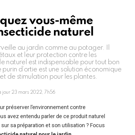
briquez vous-même
insecticide naturel
erveille au jardin comme au potager. Il
aux et leur protection contre les
ide naturel est indispensable pour tout bon
 purin d’ortie est une solution économique
t de stimulation pour les plantes.
à jour
23 mars 2022, 7h56
pour préserver l’environnement contre
ous avez entendu parler de ce produit naturel
sur sa préparation et son utilisation ? Focus
secticide naturel pour le jardin
.