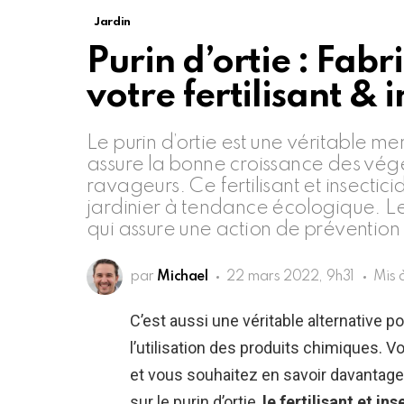
Jardin
Purin d’ortie : Fa
votre fertilisant & 
Le purin d’ortie est une véritable m
assure la bonne croissance des végét
ravageurs. Ce fertilisant et insectic
jardinier à tendance écologique. Le
qui assure une action de prévention e
par
Michael
22 mars 2022, 9h31
Mis 
C’est aussi une véritable alternative 
l’utilisation des produits chimiques. V
et vous souhaitez en savoir davantage 
sur le purin d’ortie,
le fertilisant et in