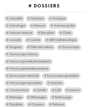
# DOSSIERS
actualité
Animaux
Arnaque
Astrologie
Astuces
Astuces jardin
Astuces maison
Bon plan
Chats
conseils
Cuisine
défi mathématique
Enigmes
Fête des mères
Horoscope
Horoscope chinois
Horoscope hebdomadaire
Horoscope hedomadaire
horoscope mensuel
horoscope quotidien
Horsocope quotidien
Insectes
J'économise
Jardin
Lidl
maison
Ménage
Mésanges
Nettoyage
Nuisibles
Oiseaux
Pelouse