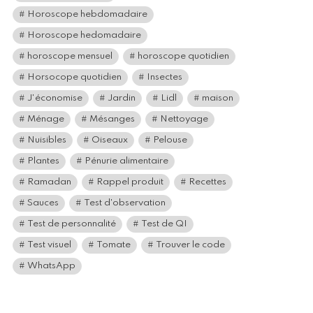
Horoscope hebdomadaire
Horoscope hedomadaire
horoscope mensuel
horoscope quotidien
Horsocope quotidien
Insectes
J'économise
Jardin
Lidl
maison
Ménage
Mésanges
Nettoyage
Nuisibles
Oiseaux
Pelouse
Plantes
Pénurie alimentaire
Ramadan
Rappel produit
Recettes
Sauces
Test d'observation
Test de personnalité
Test de QI
Test visuel
Tomate
Trouver le code
WhatsApp