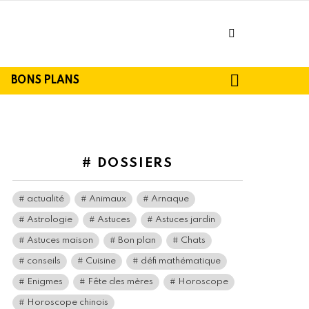
facebook
SEARCH
BONS PLANS
# DOSSIERS
actualité
Animaux
Arnaque
Astrologie
Astuces
Astuces jardin
Astuces maison
Bon plan
Chats
conseils
Cuisine
défi mathématique
Enigmes
Fête des mères
Horoscope
Horoscope chinois