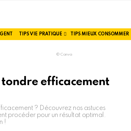
RGENT
TIPS VIE PRATIQUE
TIPS MIEUX CONSOMMER
© Canva
tondre efficacement
fficacement ? Découvrez nos astuces
t procéder pour un résultat optimal.
n !