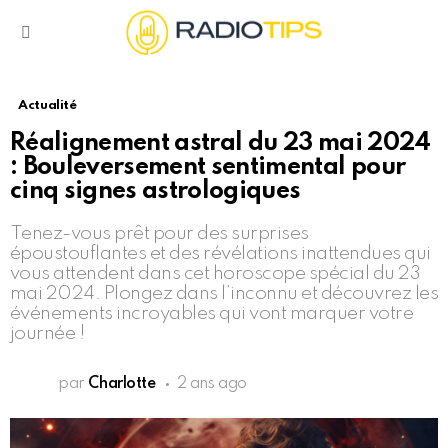
Menu
Actualité
Réalignement astral du 23 mai 2024
: Bouleversement sentimental pour
cinq signes astrologiques
Tenez-vous prêt pour des surprises
époustouflantes et des révélations inattendues qui
vous attendent dans cet horoscope spécial du 23
mai 2024. Plongez dans l’inconnu et découvrez les
événements incroyables qui vont marquer votre
journée !
par
Charlotte
2 ans ago