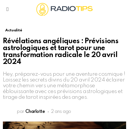
Menu
Actualité
Révélations angéliques : Prévisions
astrologiques et tarot pour une
transformation radicale le 20 avril
2024
Hey, préparez-vous pour une aventure cosmique !
Laissez les secrets divins du 20 avril 2024 éclairer
votre chemin vers une métamorphose
éblouissante avec ces prévisions astrologiques et
tirage de tarot inspirées des anges.
par
Charlotte
2 ans ago