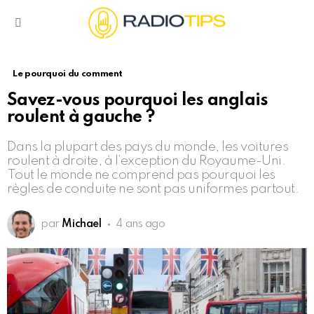
Menu
Le pourquoi du comment
Savez-vous pourquoi les anglais
roulent à gauche ?
Dans la plupart des pays du monde, les voitures
roulent à droite, à l’exception du Royaume-Uni.
Tout le monde ne comprend pas pourquoi les
règles de conduite ne sont pas uniformes partout.
par
Michael
4 ans ago