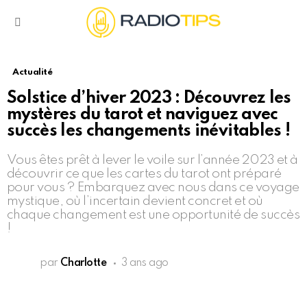
Menu
Actualité
Solstice d’hiver 2023 : Découvrez les
mystères du tarot et naviguez avec
succès les changements inévitables !
Vous êtes prêt à lever le voile sur l’année 2023 et à
découvrir ce que les cartes du tarot ont préparé
pour vous ? Embarquez avec nous dans ce voyage
mystique, où l’incertain devient concret et où
chaque changement est une opportunité de succès
!
par
Charlotte
3 ans ago