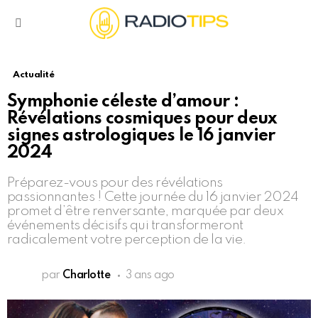
Menu
Actualité
Symphonie céleste d’amour :
Révélations cosmiques pour deux
signes astrologiques le 16 janvier
2024
Préparez-vous pour des révélations
passionnantes ! Cette journée du 16 janvier 2024
promet d’être renversante, marquée par deux
événements décisifs qui transformeront
radicalement votre perception de la vie.
par
Charlotte
3 ans ago