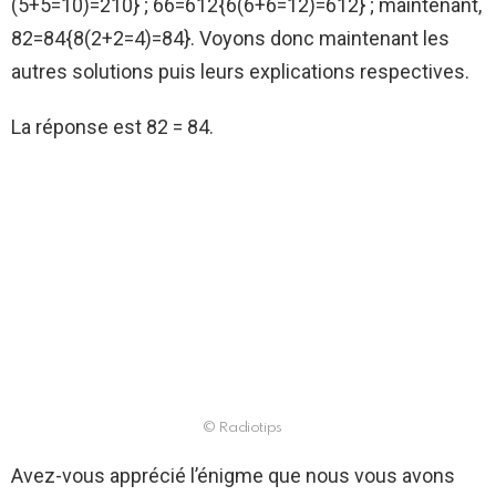
(5+5=10)=210} ;
66=612{6(6+6=12)=612} ;
maintenant,
82=84{8(2+2=4)=84}.
Voyons donc maintenant les
autres solutions puis leurs explications respectives.
La réponse est 82 = 84.
© Radiotips
Avez-vous apprécié l’énigme que nous vous avons