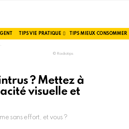
RGENT
TIPS VIE PRATIQUE
TIPS MIEUX CONSOMMER
© Radiotips
l’intrus ? Mettez à
cité visuelle et
gme sans effort, et vous ?