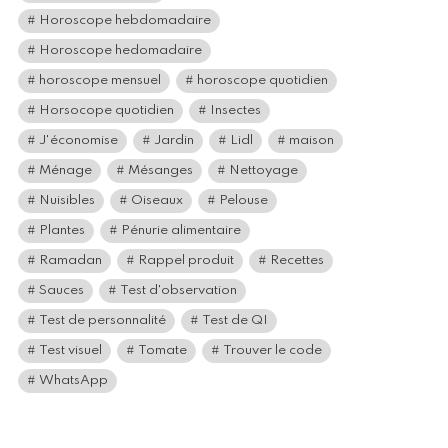
Horoscope hebdomadaire
Horoscope hedomadaire
horoscope mensuel
horoscope quotidien
Horsocope quotidien
Insectes
J'économise
Jardin
Lidl
maison
Ménage
Mésanges
Nettoyage
Nuisibles
Oiseaux
Pelouse
Plantes
Pénurie alimentaire
Ramadan
Rappel produit
Recettes
Sauces
Test d'observation
Test de personnalité
Test de QI
Test visuel
Tomate
Trouver le code
WhatsApp