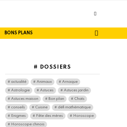
facebook
SEARCH
BONS PLANS
# DOSSIERS
actualité
Animaux
Arnaque
Astrologie
Astuces
Astuces jardin
Astuces maison
Bon plan
Chats
conseils
Cuisine
défi mathématique
Enigmes
Fête des mères
Horoscope
Horoscope chinois