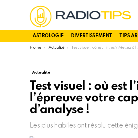
ASTROLOGIE
DIVERTISSEMENT
TIPS A
You are here:
Home
Actualité
Test visuel : où est l’intrus ? Mettez à l’épreuve votre capacité visuelle et d’analyse !
Actualité
Test visuel : où est 
l’épreuve votre capa
d’analyse !
Les plus habiles ont résolu cette éni