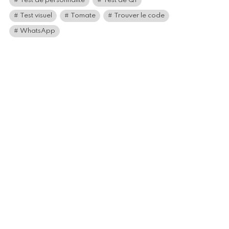
Test de personnalité
Test de QI
Test visuel
Tomate
Trouver le code
WhatsApp