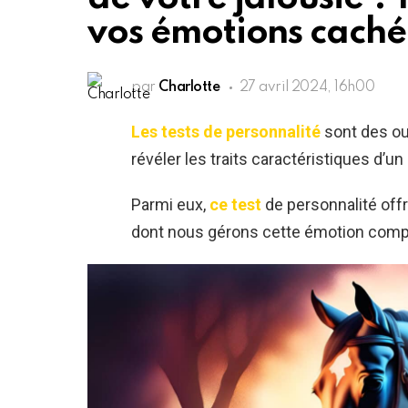
vos émotions caché
par
Charlotte
27 avril 2024, 16h00
Les tests de personnalité
sont des ou
révéler les traits caractéristiques d’un 
Parmi eux,
ce test
de personnalité off
dont nous gérons cette émotion comp