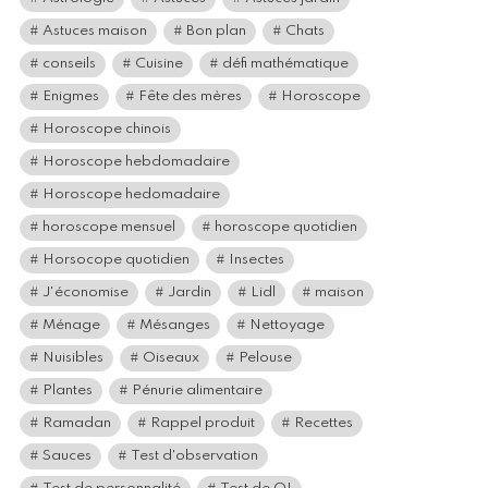
Astuces maison
Bon plan
Chats
conseils
Cuisine
défi mathématique
Enigmes
Fête des mères
Horoscope
Horoscope chinois
Horoscope hebdomadaire
Horoscope hedomadaire
horoscope mensuel
horoscope quotidien
Horsocope quotidien
Insectes
J'économise
Jardin
Lidl
maison
Ménage
Mésanges
Nettoyage
Nuisibles
Oiseaux
Pelouse
Plantes
Pénurie alimentaire
Ramadan
Rappel produit
Recettes
Sauces
Test d'observation