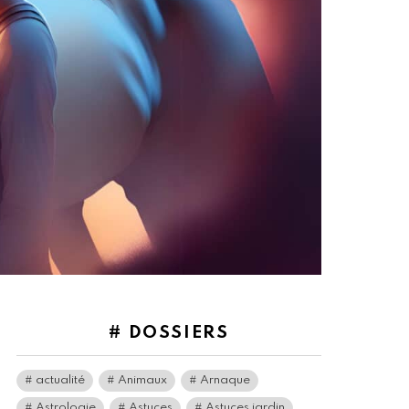
# DOSSIERS
actualité
Animaux
Arnaque
Astrologie
Astuces
Astuces jardin