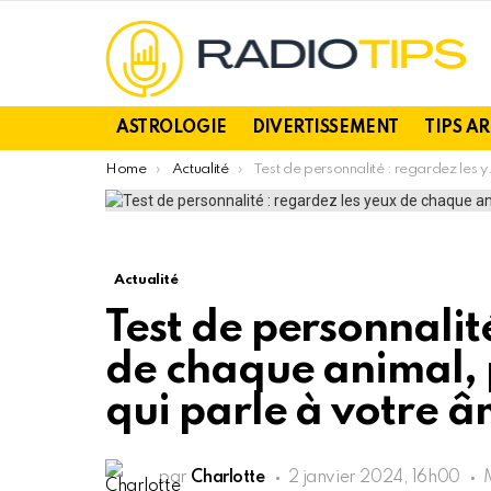
ASTROLOGIE
DIVERTISSEMENT
TIPS A
You are here:
Home
Actualité
Test de personnalité : regardez les yeux de chaque animal, puis choisissez celui qui parle à votre âme
Actualité
Test de personnalit
de chaque animal, p
qui parle à votre 
par
Charlotte
2 janvier 2024, 16h00