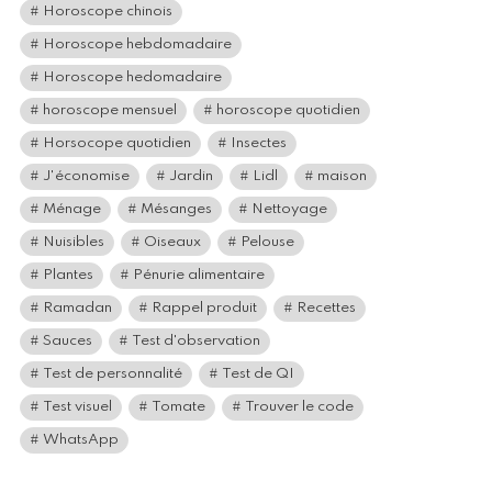
Horoscope chinois
Horoscope hebdomadaire
Horoscope hedomadaire
horoscope mensuel
horoscope quotidien
Horsocope quotidien
Insectes
J'économise
Jardin
Lidl
maison
Ménage
Mésanges
Nettoyage
Nuisibles
Oiseaux
Pelouse
Plantes
Pénurie alimentaire
Ramadan
Rappel produit
Recettes
Sauces
Test d'observation
Test de personnalité
Test de QI
Test visuel
Tomate
Trouver le code
WhatsApp