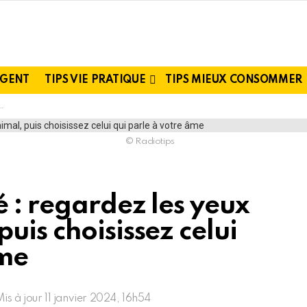
RGENT
TIPS VIE PRATIQUE
TIPS MIEUX CONSOMMER
© Radiotips
é : regardez les yeux
uis choisissez celui
âme
Mis à jour
11 janvier 2024, 16h54