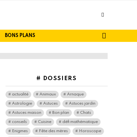
facebook
SEARCH
BONS PLANS
# DOSSIERS
actualité
Animaux
Arnaque
Astrologie
Astuces
Astuces jardin
Astuces maison
Bon plan
Chats
conseils
Cuisine
défi mathématique
Enigmes
Fête des mères
Horoscope