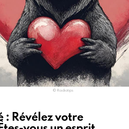
© Radiotips
é : Révélez votre
tes-vous un esprit