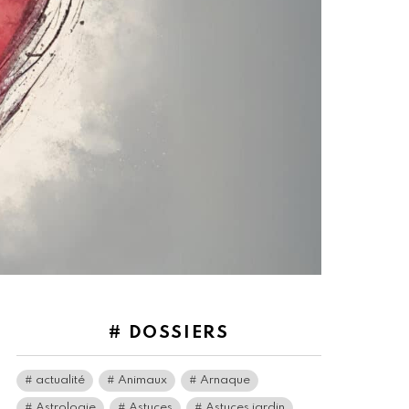
# DOSSIERS
actualité
Animaux
Arnaque
Astrologie
Astuces
Astuces jardin