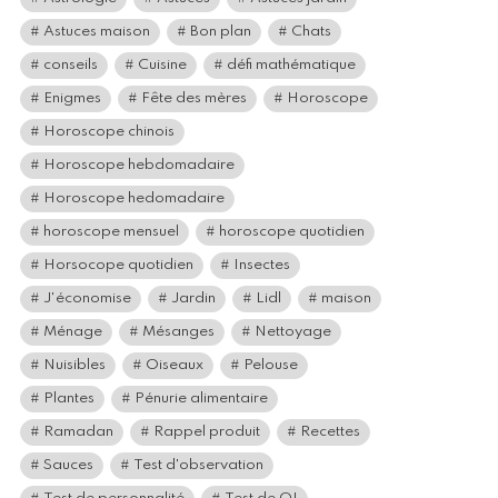
Astuces maison
Bon plan
Chats
conseils
Cuisine
défi mathématique
Enigmes
Fête des mères
Horoscope
Horoscope chinois
Horoscope hebdomadaire
Horoscope hedomadaire
horoscope mensuel
horoscope quotidien
Horsocope quotidien
Insectes
J'économise
Jardin
Lidl
maison
Ménage
Mésanges
Nettoyage
Nuisibles
Oiseaux
Pelouse
Plantes
Pénurie alimentaire
Ramadan
Rappel produit
Recettes
Sauces
Test d'observation