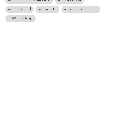
Test de personnalité
Test de QI
Test visuel
Tomate
Trouver le code
WhatsApp