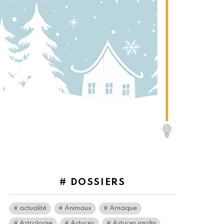
# DOSSIERS
actualité
Animaux
Arnaque
Astrologie
Astuces
Astuces jardin