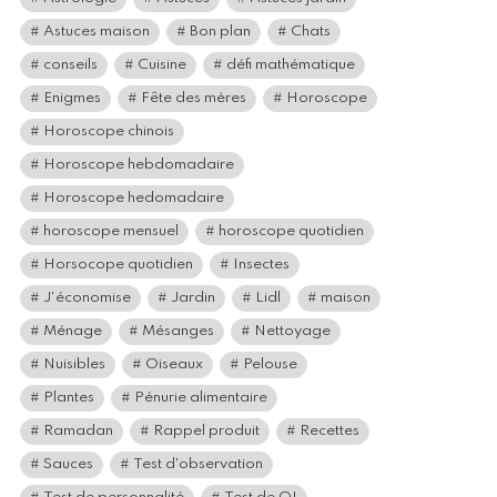
Astuces maison
Bon plan
Chats
conseils
Cuisine
défi mathématique
Enigmes
Fête des mères
Horoscope
Horoscope chinois
Horoscope hebdomadaire
Horoscope hedomadaire
horoscope mensuel
horoscope quotidien
Horsocope quotidien
Insectes
J'économise
Jardin
Lidl
maison
Ménage
Mésanges
Nettoyage
Nuisibles
Oiseaux
Pelouse
Plantes
Pénurie alimentaire
Ramadan
Rappel produit
Recettes
Sauces
Test d'observation