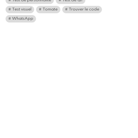
Test de personnalité
Test de QI
Test visuel
Tomate
Trouver le code
WhatsApp