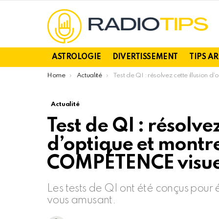
ASTROLOGIE
DIVERTISSEMENT
TIPS A
You are here:
Home
Actualité
Test de QI : résolvez cette illusion d’optique et montrez votre GRANDE COMPÉTENCE visuelle, 98 % ont échoué
Actualité
Test de QI : résolvez
d’optique et mont
COMPÉTENCE visuel
Les tests de QI ont été conçus pour 
vous amusant.