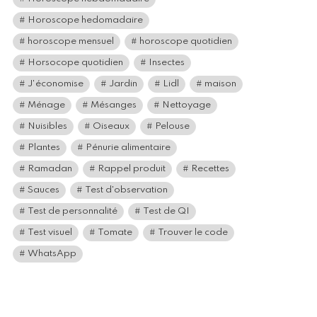
Horoscope hedomadaire
horoscope mensuel
horoscope quotidien
Horsocope quotidien
Insectes
J'économise
Jardin
Lidl
maison
Ménage
Mésanges
Nettoyage
Nuisibles
Oiseaux
Pelouse
Plantes
Pénurie alimentaire
Ramadan
Rappel produit
Recettes
Sauces
Test d'observation
Test de personnalité
Test de QI
Test visuel
Tomate
Trouver le code
WhatsApp