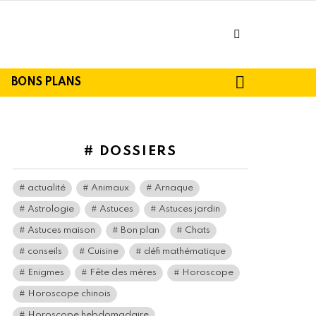
facebook
SEARCH
BONS PLANS
# DOSSIERS
actualité
Animaux
Arnaque
Astrologie
Astuces
Astuces jardin
Astuces maison
Bon plan
Chats
conseils
Cuisine
défi mathématique
Enigmes
Fête des mères
Horoscope
Horoscope chinois
Horoscope hebdomadaire