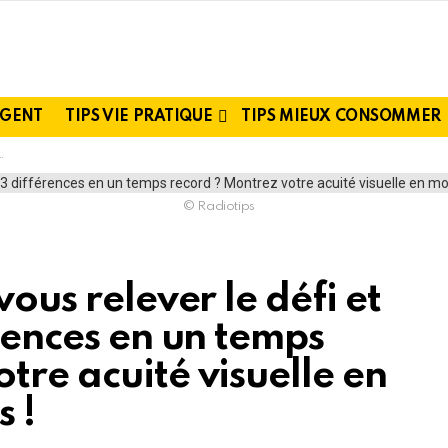
RGENT
TIPS VIE PRATIQUE
TIPS MIEUX CONSOMMER
© Radiotips
vous relever le défi et
érences en un temps
tre acuité visuelle en
 !