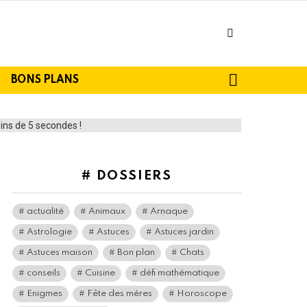
facebook
SEARCH
BONS PLANS
# DOSSIERS
actualité
Animaux
Arnaque
Astrologie
Astuces
Astuces jardin
Astuces maison
Bon plan
Chats
conseils
Cuisine
défi mathématique
Enigmes
Fête des mères
Horoscope