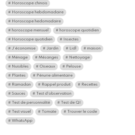
Horoscope chinois
Horoscope hebdomadaire
Horoscope hedomadaire
horoscope mensuel
horoscope quotidien
Horsocope quotidien
Insectes
J'économise
Jardin
Lidl
maison
Ménage
Mésanges
Nettoyage
Nuisibles
Oiseaux
Pelouse
Plantes
Pénurie alimentaire
Ramadan
Rappel produit
Recettes
Sauces
Test d'observation
Test de personnalité
Test de QI
Test visuel
Tomate
Trouver le code
WhatsApp