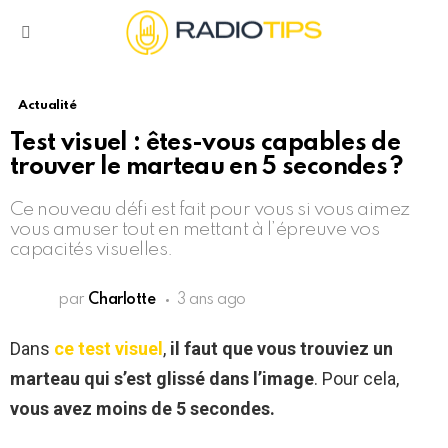
Menu
Actualité
Test visuel : êtes-vous capables de
trouver le marteau en 5 secondes ?
Ce nouveau défi est fait pour vous si vous aimez
vous amuser tout en mettant à l’épreuve vos
capacités visuelles.
par
Charlotte
3 ans ago
Dans
ce test visuel
,
il faut que vous trouviez un
marteau qui s’est glissé dans l’image
. Pour cela,
vous avez moins de 5 secondes.