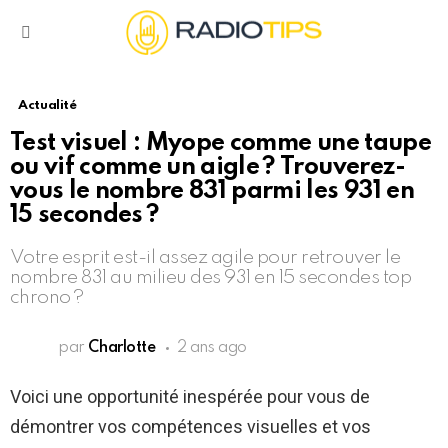
Menu
Actualité
Test visuel : Myope comme une taupe
ou vif comme un aigle ? Trouverez-
vous le nombre 831 parmi les 931 en
15 secondes ?
Votre esprit est-il assez agile pour retrouver le
nombre 831 au milieu des 931 en 15 secondes top
chrono ?
par
Charlotte
2 ans ago
Voici une opportunité inespérée pour vous de
démontrer vos compétences visuelles et vos