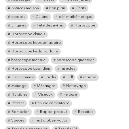
Astuces maison
Bon plan
Chats
conseils
Cuisine
défi mathématique
Enigmes
Fête des mères
Horoscope
Horoscope chinois
Horoscope hebdomadaire
Horoscope hedomadaire
horoscope mensuel
horoscope quotidien
Horsocope quotidien
Insectes
J'économise
Jardin
Lidl
maison
Ménage
Mésanges
Nettoyage
Nuisibles
Oiseaux
Pelouse
Plantes
Pénurie alimentaire
Ramadan
Rappel produit
Recettes
Sauces
Test d'observation