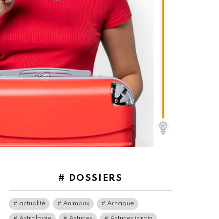
# DOSSIERS
actualité
Animaux
Arnaque
Astrologie
Astuces
Astuces jardin