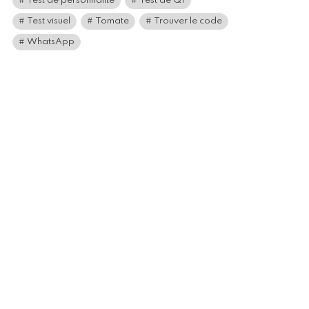
Test de personnalité
Test de QI
Test visuel
Tomate
Trouver le code
WhatsApp