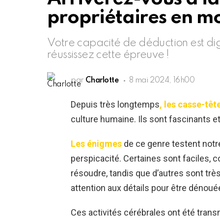
propriétaires en mo
Votre capacité de déduction est dig
réussissez cette épreuve !
par
Charlotte
8 mai 2024, 16h00
Depuis très longtemps
, les casse-têt
culture humaine. Ils sont fascinants et
Les énigmes
de ce genre testent notre
perspicacité. Certaines sont faciles,
résoudre, tandis que d’autres sont tr
attention aux détails pour être dénoué
Ces activités cérébrales ont été tran