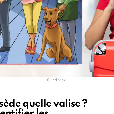
© Radiotips
ssède quelle valise ?
ntifier les