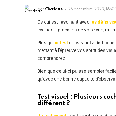
par
Charlotte
26 décembre 2023, 16h0
Ce qui est fascinant avec
les défis vi
évaluer la précision de votre vue, mais
Plus qu’
un test
consistant à distinguer l
mettant à l’épreuve vos aptitudes visue
comprendrez.
Bien que celui-ci puisse sembler facile
qu’avec une bonne capacité d’observat
Test visuel : Plusieurs co
différent ?
Un test visuel,
c’est avant toute chose