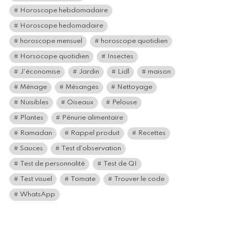
Horoscope hebdomadaire
Horoscope hedomadaire
horoscope mensuel
horoscope quotidien
Horsocope quotidien
Insectes
J'économise
Jardin
Lidl
maison
Ménage
Mésanges
Nettoyage
Nuisibles
Oiseaux
Pelouse
Plantes
Pénurie alimentaire
Ramadan
Rappel produit
Recettes
Sauces
Test d'observation
Test de personnalité
Test de QI
Test visuel
Tomate
Trouver le code
WhatsApp