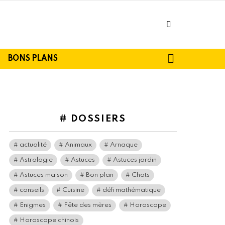
facebook
SEARCH
BONS PLANS
# DOSSIERS
actualité
Animaux
Arnaque
Astrologie
Astuces
Astuces jardin
Astuces maison
Bon plan
Chats
conseils
Cuisine
défi mathématique
Enigmes
Fête des mères
Horoscope
Horoscope chinois