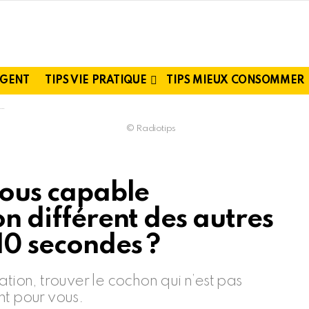
RGENT
TIPS VIE PRATIQUE
TIPS MIEUX CONSOMMER
© Radiotips
-vous capable
on différent des autres
10 secondes ?
tion, trouver le cochon qui n’est pas
nt pour vous.