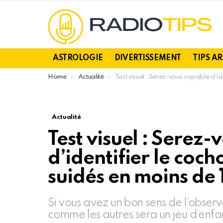
ASTROLOGIE
DIVERTISSEMENT
TIPS A
You are here:
Home
Actualité
Test visuel : Serez-vous capable d’identifier le cochon différent des autres suidés en moins de 10 secondes ?
Actualité
Test visuel : Serez
d’identifier le coch
suidés en moins de 
Si vous avez un bon sens de l’observa
comme les autres sera un jeu d’enfa