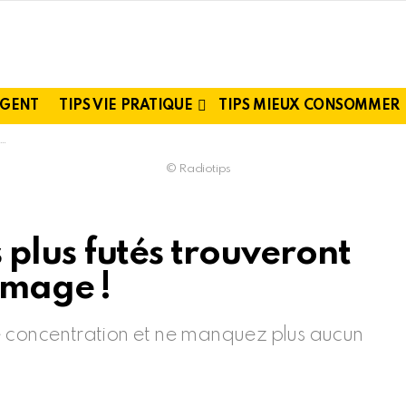
RGENT
TIPS VIE PRATIQUE
TIPS MIEUX CONSOMMER
© Radiotips
es plus futés trouveront
image !
e concentration et ne manquez plus aucun