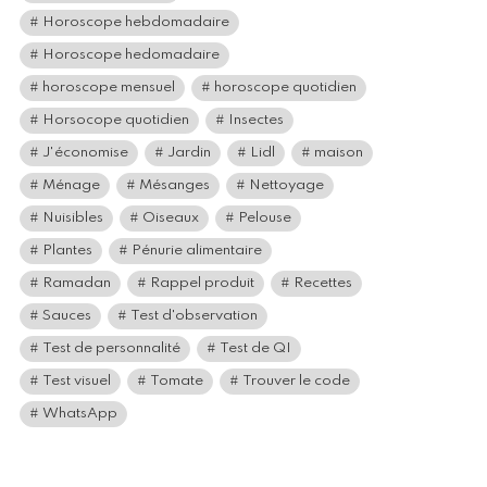
Horoscope hebdomadaire
Horoscope hedomadaire
horoscope mensuel
horoscope quotidien
Horsocope quotidien
Insectes
J'économise
Jardin
Lidl
maison
Ménage
Mésanges
Nettoyage
Nuisibles
Oiseaux
Pelouse
Plantes
Pénurie alimentaire
Ramadan
Rappel produit
Recettes
Sauces
Test d'observation
Test de personnalité
Test de QI
Test visuel
Tomate
Trouver le code
WhatsApp