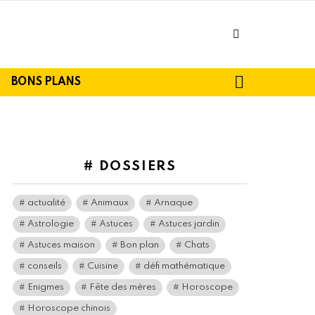
facebook
SEARCH
BONS PLANS
# DOSSIERS
actualité
Animaux
Arnaque
Astrologie
Astuces
Astuces jardin
Astuces maison
Bon plan
Chats
conseils
Cuisine
défi mathématique
Enigmes
Fête des mères
Horoscope
Horoscope chinois