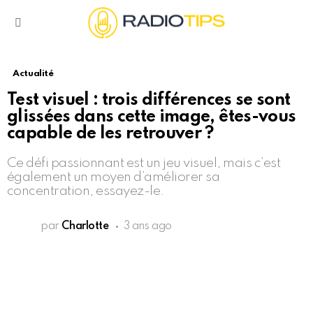
Menu
Actualité
Test visuel : trois différences se sont
glissées dans cette image, êtes-vous
capable de les retrouver ?
Ce défi passionnant est un jeu visuel, mais c’est
également un moyen d’améliorer sa
concentration, essayez-le.
par
Charlotte
3 ans ago