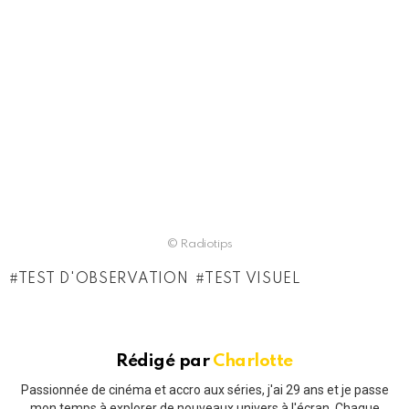
© Radiotips
TEST D'OBSERVATION
TEST VISUEL
Rédigé par
Charlotte
Passionnée de cinéma et accro aux séries, j'ai 29 ans et je passe
mon temps à explorer de nouveaux univers à l'écran. Chaque