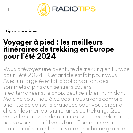
Menu
Tips vie pratique
Voyager à pied : les meilleurs
itinéraires de trekking en Europe
pour l’été 2024
Vous prévoyez une aventure de trekking en Europe
pour l’été 2024 ? Cet article est fait pour vous!
Avec un large éventail d’options allant des
sommets alpins aux sentiers côtiers
méditerranéens, le choix peut sembler intimidant.
Mais ne vous inquiétez pas, nous avons compilé
une liste de conseils pratiques pour vous aider à
choisir les meilleurs itinéraires de trekking. Que
vous cherchiez un défi ou une escapade relaxante,
nous avons ce qu’il vous faut. Commencez à
planifier dès maintenant votre prochaine grande