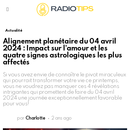
Menu
Actualité
Alignement planétaire du 04 avril
2024 : Impact sur l’amour et les
quatre signes astrologiques les plus
affectés
Si vous avez envie de connaître le pivot miraculeux
qui pourrait transformer votre vie ce printemps,
vous ne voudrez pas manquer ces 4 révélations
intrigantes qui promettent de faire du 04 avril
2024 une journée exceptionnellement favorable
pour vous!
par
Charlotte
2 ans ago