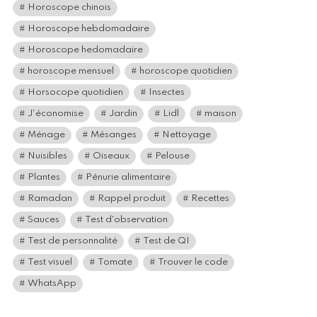
Horoscope chinois
Horoscope hebdomadaire
Horoscope hedomadaire
horoscope mensuel
horoscope quotidien
Horsocope quotidien
Insectes
J'économise
Jardin
Lidl
maison
Ménage
Mésanges
Nettoyage
Nuisibles
Oiseaux
Pelouse
Plantes
Pénurie alimentaire
Ramadan
Rappel produit
Recettes
Sauces
Test d'observation
Test de personnalité
Test de QI
Test visuel
Tomate
Trouver le code
WhatsApp