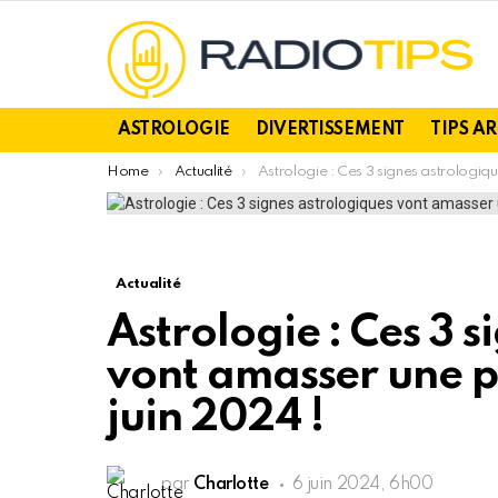
ASTROLOGIE
DIVERTISSEMENT
TIPS A
You are here:
Home
Actualité
Astrologie : Ces 3 signes astrologiques vont amasser une petite fortune ce jeudi 6 juin 2024 !
Actualité
Astrologie : Ces 3 
vont amasser une pe
juin 2024 !
par
Charlotte
6 juin 2024, 6h00