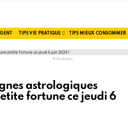
RGENT
TIPS VIE PRATIQUE
TIPS MIEUX CONSOMMER
© Radiotips
signes astrologiques
tite fortune ce jeudi 6