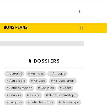
facebook
SEARCH
BONS PLANS
# DOSSIERS
actualité
Animaux
Arnaque
Astrologie
Astuces
Astuces jardin
Astuces maison
Bon plan
Chats
conseils
Cuisine
défi mathématique
Enigmes
Fête des mères
Horoscope