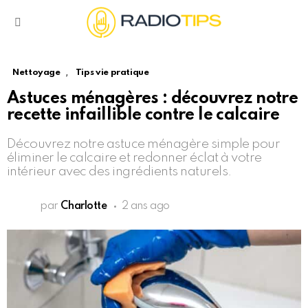
Menu
,
Nettoyage
Tips vie pratique
Astuces ménagères : découvrez notre
recette infaillible contre le calcaire
Découvrez notre astuce ménagère simple pour
éliminer le calcaire et redonner éclat à votre
intérieur avec des ingrédients naturels.
par
Charlotte
2 ans ago