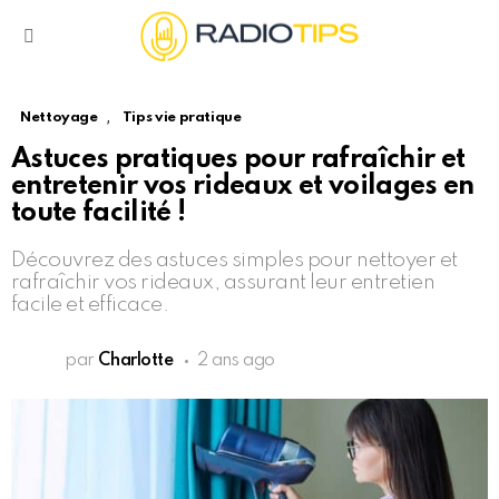
Menu
,
Nettoyage
Tips vie pratique
Astuces pratiques pour rafraîchir et
entretenir vos rideaux et voilages en
toute facilité !
Découvrez des astuces simples pour nettoyer et
rafraîchir vos rideaux, assurant leur entretien
facile et efficace.
par
Charlotte
2 ans ago