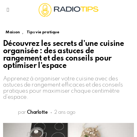
Menu
,
Maison
Tips vie pratique
Découvrez les secrets d’une cuisine
organisée : des astuces de
rangement et des conseils pour
optimiser l’espace
Apprenez à organiser votre cuisine avec des
astuces de rangement efficaces et des conseils
pratiques pour maximiser chaque centimètre
d’espace.
par
Charlotte
2 ans ago