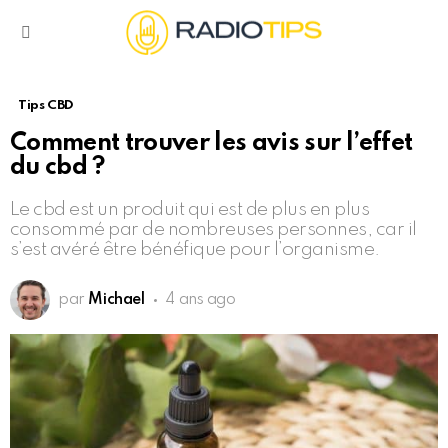
Menu
Tips CBD
Comment trouver les avis sur l’effet
du cbd ?
Le cbd est un produit qui est de plus en plus
consommé par de nombreuses personnes, car il
s’est avéré être bénéfique pour l’organisme.
par
Michael
4 ans ago