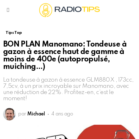
Menu
Tips Top
BON PLAN Manomano: Tondeuse à
gazon à essence haut de gamme à
moins de 400e (autopropulsé,
muiching…)
La tondeuse à gazon à essence GLM880X , 173cc,
7,5cv, à un prix incroyable sur Manomano, avec
une réduction de 22%. Profitez-en, c’est le
moment!
par
Michael
4 ans ago