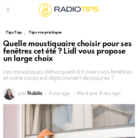
Menu
,
Tips Top
Tips vie pratique
Quelle moustiquaire choisir pour ses
fenêtres cet été ? Lidl vous propose
un large choix
Les moustiques débarquent à travers vos fenêtres
et votre corps est déjà couvert de piqûres ?
par
Nabila
4 ans ago
Mis à jour
4 ans ago