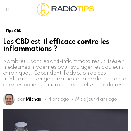
Menu
Tips CBD
Les CBD est-il efficace contre les
inflammations ?
Nombreux sont les anti-inflammatoires utilisés en
médecines modernes pour soulager les douleurs
chroniques. Cependant, l’adoption de ces
médicaments engendre une certaine dépendance
chez les patients ainsi que des effets secondaires.
par
Michael
4 ans ago
Mis à jour
4 ans ago