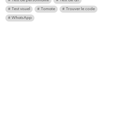
Test de personnalité
Test de QI
Test visuel
Tomate
Trouver le code
WhatsApp