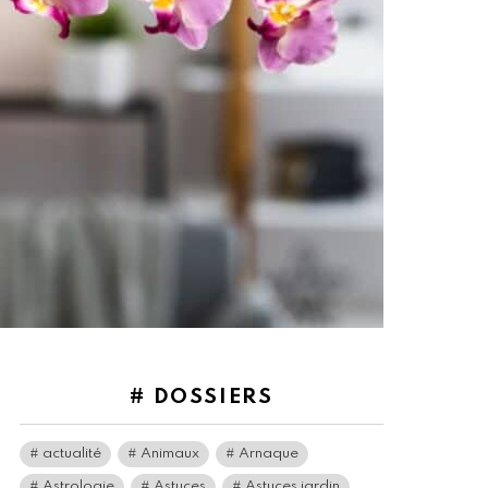
# DOSSIERS
actualité
Animaux
Arnaque
Astrologie
Astuces
Astuces jardin