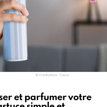
© Crédit photo : Canva
er et parfumer votre
astuce simple et