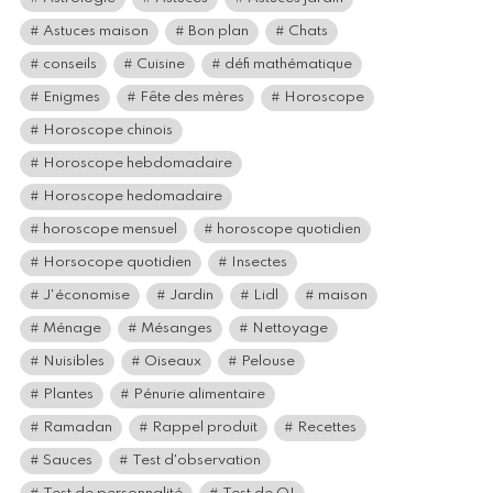
Astuces maison
Bon plan
Chats
conseils
Cuisine
défi mathématique
Enigmes
Fête des mères
Horoscope
Horoscope chinois
Horoscope hebdomadaire
Horoscope hedomadaire
horoscope mensuel
horoscope quotidien
Horsocope quotidien
Insectes
J'économise
Jardin
Lidl
maison
Ménage
Mésanges
Nettoyage
Nuisibles
Oiseaux
Pelouse
Plantes
Pénurie alimentaire
Ramadan
Rappel produit
Recettes
Sauces
Test d'observation