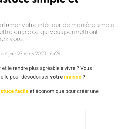
rfumer votre intérieur de manière simple
mettre en place qui vous permettront
hez vous.
is à jour
27 mars 2023, 16h28
 et le rendre plus agréable à vivre ? Vous
relle pour désodoriser
votre
maison
?
stuce facile
et économique pour créer une