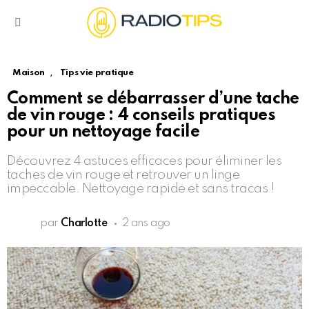
Menu
,
Maison
Tips vie pratique
Comment se débarrasser d’une tache
de vin rouge : 4 conseils pratiques
pour un nettoyage facile
Découvrez 4 astuces efficaces pour éliminer les
taches de vin rouge et retrouver un linge
impeccable. Nettoyage rapide et sans tracas !
par
Charlotte
2 ans ago