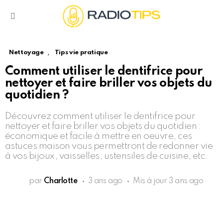
Menu
,
Nettoyage
Tips vie pratique
Comment utiliser le dentifrice pour
nettoyer et faire briller vos objets du
quotidien ?
Découvrez comment utiliser le dentifrice pour
nettoyer et faire briller vos objets du quotidien :
économique et facile à mettre en oeuvre, ces
astuces maison vous permettront de redonner vie
à vos bijoux, vaisselles, ustensiles de cuisine, etc.
par
Charlotte
3 ans ago
Mis à jour
3 ans ago