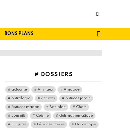
facebook
SEARCH
BONS PLANS
# DOSSIERS
actualité
Animaux
Arnaque
Astrologie
Astuces
Astuces jardin
Astuces maison
Bon plan
Chats
conseils
Cuisine
défi mathématique
Enigmes
Fête des mères
Horoscope