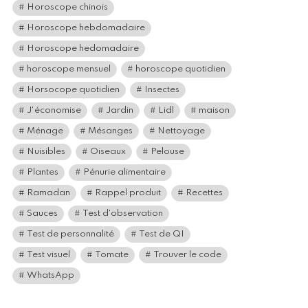
Horoscope chinois
Horoscope hebdomadaire
Horoscope hedomadaire
horoscope mensuel
horoscope quotidien
Horsocope quotidien
Insectes
J'économise
Jardin
Lidl
maison
Ménage
Mésanges
Nettoyage
Nuisibles
Oiseaux
Pelouse
Plantes
Pénurie alimentaire
Ramadan
Rappel produit
Recettes
Sauces
Test d'observation
Test de personnalité
Test de QI
Test visuel
Tomate
Trouver le code
WhatsApp