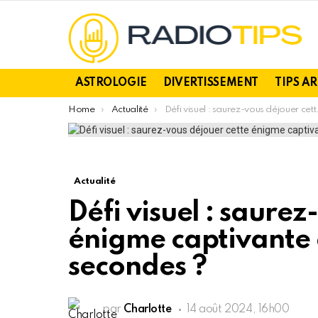
ASTROLOGIE
DIVERTISSEMENT
TIPS A
You are here:
Home
Actualité
Défi visuel : saurez-vous déjouer cette énigme captivante en moins de 20 secondes ?
Actualité
Défi visuel : saurez
énigme captivante 
secondes ?
par
Charlotte
14 août 2024, 16h00