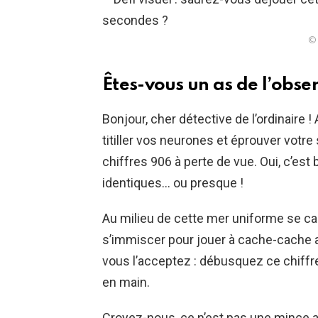
© 
Êtes-vous un as de l’obser
Bonjour, cher détective de l’ordinaire !
titiller vos neurones et éprouver votr
chiffres 906 à perte de vue. Oui, c’est 
identiques… ou presque !
Au milieu de cette mer uniforme se cach
s’immiscer pour jouer à cache-cache av
vous l’acceptez : débusquez ce chiff
en main.
Croyez-nous, ce n’est pas une mince af