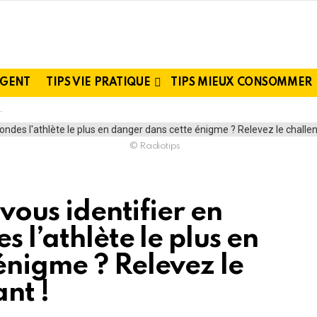
RGENT
TIPS VIE PRATIQUE
TIPS MIEUX CONSOMMER
© Radiotips
-vous identifier en
 l’athlète le plus en
énigme ? Relevez le
nt !