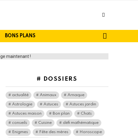
facebook
SEARCH
BONS PLANS
# DOSSIERS
actualité
Animaux
Arnaque
Astrologie
Astuces
Astuces jardin
Astuces maison
Bon plan
Chats
conseils
Cuisine
défi mathématique
Enigmes
Fête des mères
Horoscope