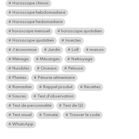
Horoscope chinois
Horoscope hebdomadaire
Horoscope hedomadaire
horoscope mensuel
horoscope quotidien
Horsocope quotidien
Insectes
J'économise
Jardin
Lidl
maison
Ménage
Mésanges
Nettoyage
Nuisibles
Oiseaux
Pelouse
Plantes
Pénurie alimentaire
Ramadan
Rappel produit
Recettes
Sauces
Test d'observation
Test de personnalité
Test de QI
Test visuel
Tomate
Trouver le code
WhatsApp