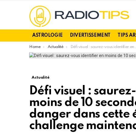
ASTROLOGIE
DIVERTISSEMENT
TIPS A
You are here:
Home
Actualité
Défi visuel : saurez-vous identifier en moins de 10 secondes l’athlète le plus en danger dans cette énigme ? Relevez le challenge maintenant !
Actualité
Défi visuel : saurez
moins de 10 secondes
danger dans cette 
challenge maintena