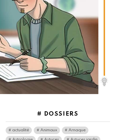
# DOSSIERS
actualité
Animaux
Arnaque
Astrologie
Astuces
Astuces jardin