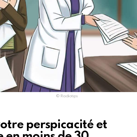
© Radiotips
votre perspicacité et
e en moins de 30