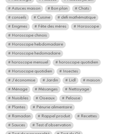
Astuces maison
Bon plan
Chats
conseils
Cuisine
défi mathématique
Enigmes
Fête des mères
Horoscope
Horoscope chinois
Horoscope hebdomadaire
Horoscope hedomadaire
horoscope mensuel
horoscope quotidien
Horsocope quotidien
Insectes
J'économise
Jardin
Lidl
maison
Ménage
Mésanges
Nettoyage
Nuisibles
Oiseaux
Pelouse
Plantes
Pénurie alimentaire
Ramadan
Rappel produit
Recettes
Sauces
Test d'observation