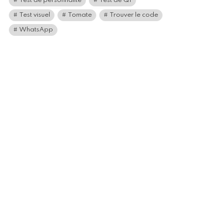
Test de personnalité
Test de QI
Test visuel
Tomate
Trouver le code
WhatsApp