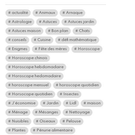
actualité
Animaux
Arnaque
Astrologie
Astuces
Astuces jardin
Astuces maison
Bon plan
Chats
conseils
Cuisine
défi mathématique
Enigmes
Fête des mères
Horoscope
Horoscope chinois
Horoscope hebdomadaire
Horoscope hedomadaire
horoscope mensuel
horoscope quotidien
Horsocope quotidien
Insectes
J'économise
Jardin
Lidl
maison
Ménage
Mésanges
Nettoyage
Nuisibles
Oiseaux
Pelouse
Plantes
Pénurie alimentaire