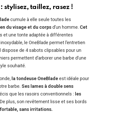
stylisez, taillez, rasez !
Blade
cumule à elle seule toutes les
ien du visage et du corps
d’un homme.
Cet
s et une tonte adaptée à différentes
inoxydable, le OneBlade permet l’entretien
l dispose de 4 sabots clipsables pour un
iers permettent d’arborer une barbe d’une
tyle souhaité.
conde,
la tondeuse OneBlade
est idéale pour
otre barbe.
Ses lames à double sens
écis que les rasoirs conventionnels :
les
De plus, son revêtement lisse et ses bords
ortable, sans irritations.