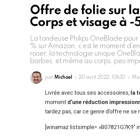
Offre de folie sur 
Corps et visage à 
La tondeuse Philips OneBlade pour l
% sur Amazon, c’est le moment d’en pr
raser, la technologie unique OneBl
barbes, et même au corps, peu impor
par
Michael
20 avril 2022, 10h30
Mis
Livrée avec tous ses accessoires,
la 
moment
d’une réduction impression
tardez pas, car ce genre d’offre ne se 
[winamaz listsimple= »B07821G7K9″ i