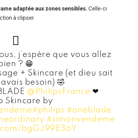
lame adaptée aux zones sensibles.
Celle-ci
tion à clipser.
ous, j’espère que vous allez
bien ? 😁
sage + Skincare (et dieu sait
 avais besoin) 🤣
 BLADE
@PhilipsFrance
❤
o Skincare by
endeme
#philips
#oneblade
heordinary
#simonvendeme
er.com/bgGJ99E3oY