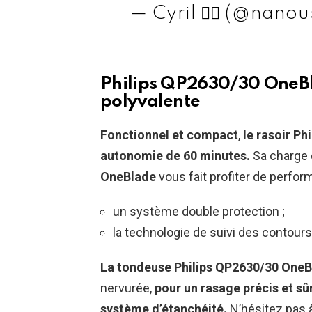
— Cyril 🏳️‍🌈 (@nan
Philips QP2630/30 OneBla
polyvalente
Fonctionnel et compact
,
le rasoir Phi
autonomie de 60 minutes.
Sa charge 
OneBlade
vous fait profiter de perfor
un système double protection ;
la technologie de suivi des contours
La tondeuse Philips QP2630/30 One
nervurée,
pour un rasage précis et sûr
système d’étanchéité.
N’hésitez pas à