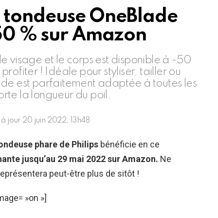
la tondeuse OneBlade
-50 % sur Amazon
e visage et le corps est disponible à -50
ofiter ! Idéale pour styliser, tailler ou
ade est parfaitement adaptée à toutes les
te la longueur du poil.
 à jour
20 juin 2022, 13h48
tondeuse phare de Philips
bénéficie en ce
nante jusqu’au 29 mai 2022 sur Amazon.
Ne
représentera peut-être plus de sitôt !
mage= »on »]