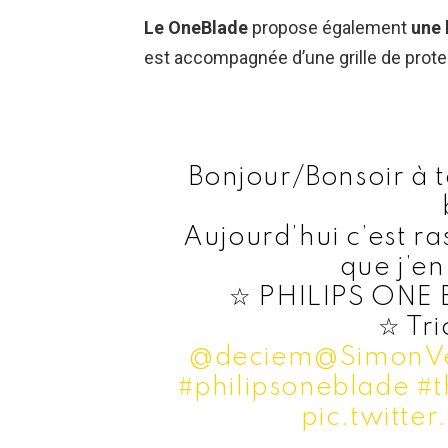
Le OneBlade
propose également
une 
est accompagnée d’une grille de protec
Bonjour/Bonsoir à t
Aujourd’hui c’est ra
que j’en
☆ PHILIPS ONE
☆ Tri
@deciem
@SimonV
#philipsoneblade
#t
pic.twitt