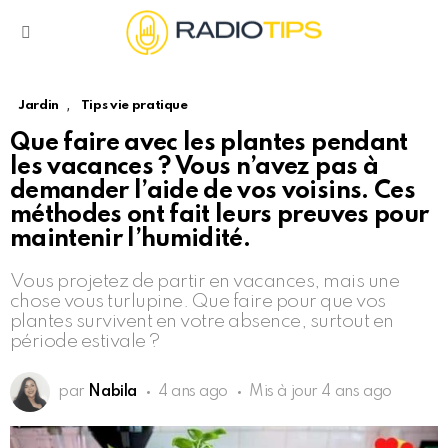
Menu
,
Jardin
Tips vie pratique
Que faire avec les plantes pendant
les vacances ? Vous n’avez pas à
demander l’aide de vos voisins. Ces
méthodes ont fait leurs preuves pour
maintenir l’humidité.
Vous projetez de partir en vacances, mais une
chose vous turlupine. Que faire pour que vos
plantes survivent en votre absence, surtout en
période estivale ?
par
Nabila
4 ans ago
Mis à jour
4 ans ago